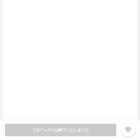
その他、当ブランドは、素材以外でもバッグ製造で余っ
た生地を使用したアップサイクルアイテムの制作や、使
用済みのバッグを学生に寄付する取り組みなど、持続可
能な社会の実現に向けて積極的に取り組んでいます。
お使いになる方が自信と誇りを感じられる機能的でサス
ティナブルな商品をプロデュースすることで「すべての
人の働くシーンにウェルビーイングをお届けする」こと
を目指して活動しています。
FUMIKODAについて
favorite
プロジェクトは終了いたしました