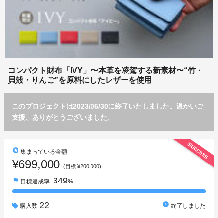
コンパクト財布「IVY」〜本革を凌駕する新素材〜“竹・
貝殻・りんご”を原料にしたレザーを使用
このプロジェクトは2023/06/30に終了いたしました。温かいご
支援、ありがとうございました。
Success
stars
集まっている金額
¥699,000
(目標 ¥200,000)
349
flag
目標達成率
%
22
watch_later
購入数
終了しました