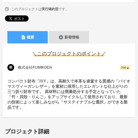
このプロジェクトは
実行確約型
です。
description
stars
概要
新着情報
＼このプロジェクトのポイント／
株式会社FUMIKODA
arrow_downward
詳細
コンパクト財布「IVY」は、高耐久で本革を凌駕する質感の「バイオ
マスヴィーガンレザー」を素材に採用したエレガントな仕上がりの
三つ折り財布です。 原材料には廃棄処分する予定となっていた
「竹・貝殻・りんご」をアップサイクルして使用されており、最新
の技術によって楽しみながら「サステイナブルな選択」ができる製
品です。
プロジェクト詳細