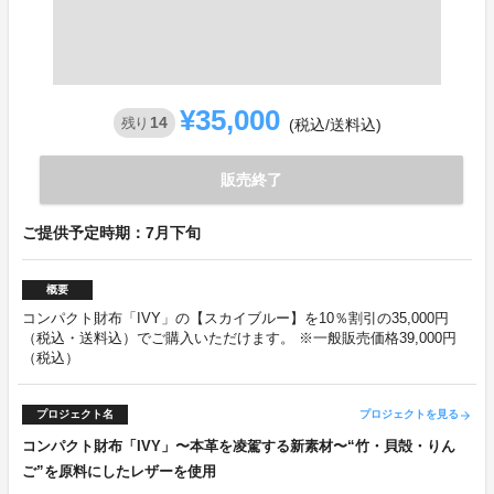
¥35,000
14
残り
(税込/送料込)
販売終了
ご提供予定時期：7月下旬
概要
コンパクト財布「IVY」の【スカイブルー】を10％割引の35,000円
（税込・送料込）でご購入いただけます。 ※一般販売価格39,000円
（税込）
プロジェクト名
プロジェクトを見る
arrow_forward
コンパクト財布「IVY」〜本革を凌駕する新素材〜“竹・貝殻・りん
ご”を原料にしたレザーを使用