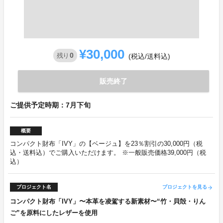
¥30,000
0
残り
(税込/送料込)
販売終了
ご提供予定時期：7月下旬
概要
コンパクト財布「IVY」の【ベージュ】を23％割引の30,000円（税
込・送料込）でご購入いただけます。 ※一般販売価格39,000円（税
込）
プロジェクト名
プロジェクトを見る
arrow_forward
コンパクト財布「IVY」〜本革を凌駕する新素材〜“竹・貝殻・りん
ご”を原料にしたレザーを使用