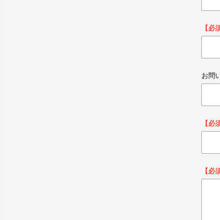
【必
お問
【必
【必