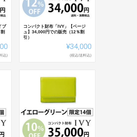
イブ
コンパクト財布「IVY」【ベージ
％割
ュ】34,000円での販売（12％割
引）
000
¥34,000
料込)
(税込/送料込)