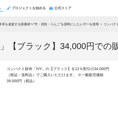
プロジェクトを始める
公式ストア
〜本革を凌駕する新素材〜“竹・貝殻・りんご”を原料にしたレザーを使用
コンパクト
chevron_right
」【ブラック】34,000円での
コンパクト財布「IVY」の【ブラック】を12％割引の34,000円
（税込・送料込）でご購入いただけます。 ※一般販売価格
39,000円（税込）