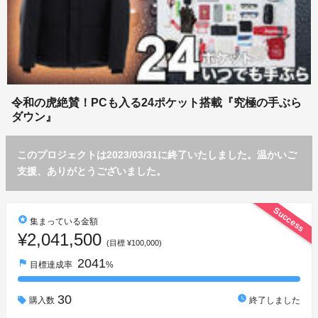
令和の虎絶賛！PCも入る24ポケット搭載『究極の手ぶら
ダウン』
このプロジェクトは2023/03/31に終了いたしました。温かいご
支援、ありがとうございました。
Success
stars
集まっている金額
¥2,041,500
(目標 ¥100,000)
2041
flag
目標達成率
%
30
watch_later
購入数
終了しました