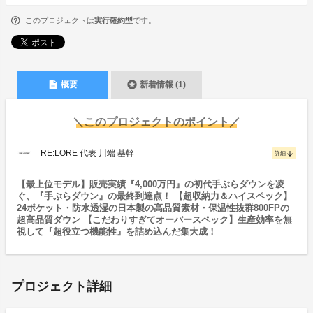
このプロジェクトは
実行確約型
です。
description
stars
概要
新着情報 (1)
＼このプロジェクトのポイント／
RE:LORE 代表 川端 基幹
arrow_downward
詳細
【最上位モデル】販売実績『4,000万円』の初代手ぶらダウンを凌
ぐ、『手ぶらダウン』の最終到達点！ 【超収納力＆ハイスペック】
24ポケット・防水透湿の日本製の高品質素材・保温性抜群800FPの
超高品質ダウン 【こだわりすぎてオーバースペック】生産効率を無
視して『超役立つ機能性』を詰め込んだ集大成！
プロジェクト詳細