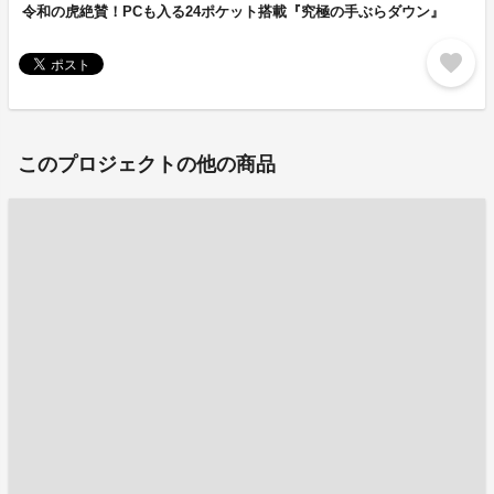
令和の虎絶賛！PCも入る24ポケット搭載『究極の手ぶらダウン』
favorite
このプロジェクトの他の商品