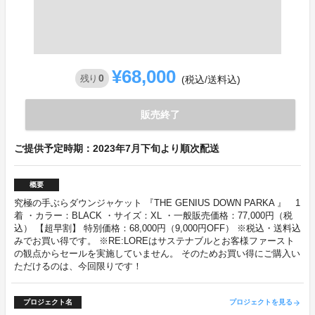
¥68,000
0
残り
(税込/送料込)
販売終了
ご提供予定時期：2023年7月下旬より順次配送
概要
究極の手ぶらダウンジャケット 『THE GENIUS DOWN PARKA 』 1
着 ・カラー：BLACK ・サイズ：XL ・一般販売価格：77,000円（税
込） 【超早割】 特別価格：68,000円（9,000円OFF） ※税込・送料込
みでお買い得です。 ※RE:LOREはサステナブルとお客様ファースト
の観点からセールを実施していません。 そのためお買い得にご購入い
ただけるのは、今回限りです！
プロジェクト名
プロジェクトを見る
arrow_forward