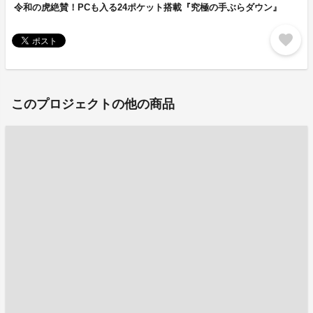
令和の虎絶賛！PCも入る24ポケット搭載『究極の手ぶらダウン』
favorite
このプロジェクトの他の商品