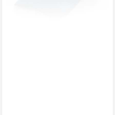
ネイビー／ホワイト
クラウドファンディング掲載のきっかけ
DCC759 Stylish Stand （スタイリッシュスタンド）
と、DCC769 Reloaded Stand（リローデッドスタン
ド）は、2020年に最初のモデルが発売しました。
大好評により再販売が決定し、
2021年には新色ホワイトが登場した際も、完売御礼と
なりました。