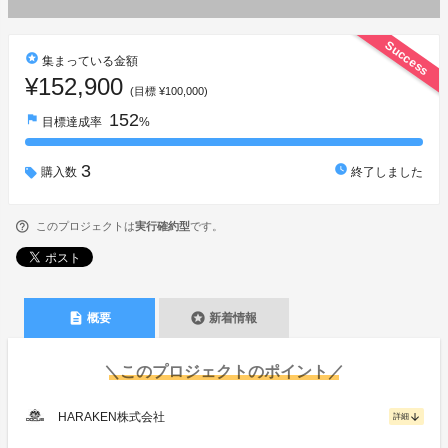
Success
stars
集まっている金額
¥152,900
(目標 ¥100,000)
152
flag
目標達成率
%
3
watch_later
購入数
終了しました
このプロジェクトは
実行確約型
です。
description
stars
概要
新着情報
＼このプロジェクトのポイント／
HARAKEN株式会社
arrow_downward
詳細