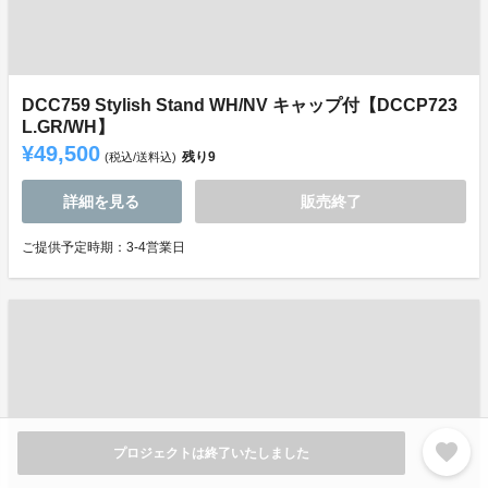
DCC759 Stylish Stand WH/NV キャップ付【DCCP723
L.GR/WH】
¥49,500
残り
9
(税込/送料込)
詳細を見る
販売終了
ご提供予定時期：3-4営業日
favorite
プロジェクトは終了いたしました