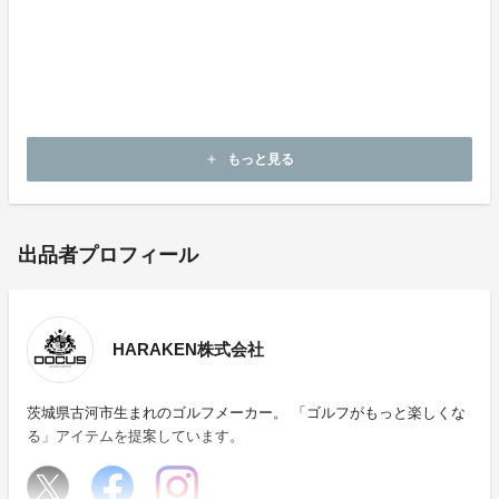
2022年は新たな新色を2種類追加し、より多くの人にD
OCUS(ドゥーカス)を
知ってもらいたいという思いからクラウドファンディン
グへ掲載する運びとなりました。
もっと見る
add
出品者プロフィール
HARAKEN株式会社
茨城県古河市生まれのゴルフメーカー。 「ゴルフがもっと楽しくな
る」アイテムを提案しています。