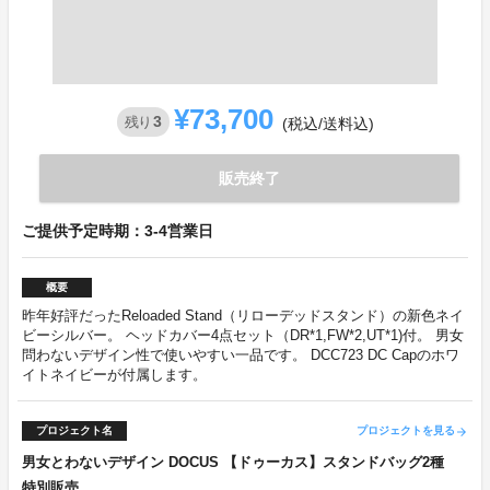
¥73,700
3
残り
(税込/送料込)
販売終了
ご提供予定時期：3-4営業日
概要
昨年好評だったReloaded Stand（リローデッドスタンド）の新色ネイ
ビーシルバー。 ヘッドカバー4点セット（DR*1,FW*2,UT*1)付。 男女
問わないデザイン性で使いやすい一品です。 DCC723 DC Capのホワ
イトネイビーが付属します。
プロジェクト名
プロジェクトを見る
arrow_forward
男女とわないデザイン DOCUS 【ドゥーカス】スタンドバッグ2種
特別販売