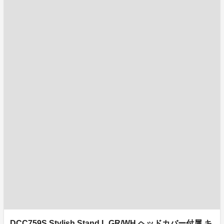
DCC759S Stylish Stand L.GR/WH ヘッドカバー付属 キ