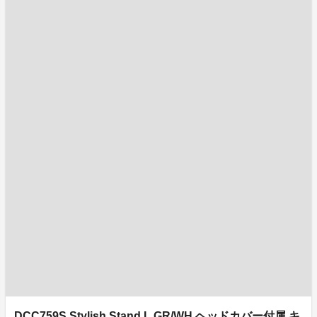
DCC759S Stylish Stand L.GR/WH ヘッドカバー付属 キ