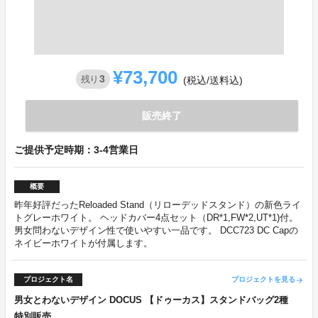
¥73,700
3
残り
(税込/送料込)
販売終了
ご提供予定時期：3-4営業日
概要
昨年好評だったReloaded Stand（リローデッドスタンド）の新色ライ
トグレーホワイト。 ヘッドカバー4点セット（DR*1,FW*2,UT*1)付。
男女問わないデザイン性で使いやすい一品です。 DCC723 DC Capの
ネイビーホワイトが付属します。
プロジェクト名
プロジェクトを見る
arrow_forward
男女とわないデザイン DOCUS 【ドゥーカス】スタンドバッグ2種
特別販売