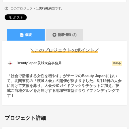
このプロジェクトは
実行確約型
です。
description
stars
概要
新着情報 (3)
＼このプロジェクトのポイント／
BeautyJapan茨城大会事務局
arrow_downward
詳細
「社会で活躍する女性を増やす」がテーマのBeauty Japanにおい
て、北関東初の「茨城大会」の開催が決まりました。8月19日の大会
に向けて支援を募り、大会公式ガイドブックやチケットに加え、茨
城ご当地グルメをお届けする地域密着型クラウドファンディングで
す！
プロジェクト詳細