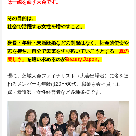
は一線を画す大会です。
その目的は、
社会で活躍する女性を増やすこと。
身長・年齢・未婚既婚などの制限はなく、社会的使命や
志を持ち、自分で未来を切り拓いていこうとする
「真の
美しさ」
を追い求めるのが
Beauty Japan。
現に、茨城大会ファイナリスト（大会出場者）に名を連
ねるメンバーも年齢は20〜60代、職業も会社員・主
婦・看護師・女性経営者など多種多様です。