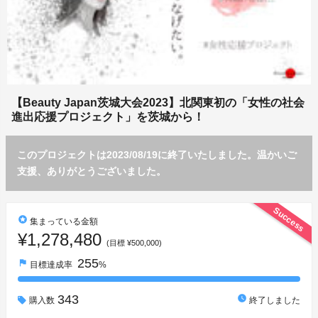
【Beauty Japan茨城大会2023】北関東初の「女性の社会
進出応援プロジェクト」を茨城から！
このプロジェクトは2023/08/19に終了いたしました。温かいご
支援、ありがとうございました。
Success
stars
集まっている金額
¥1,278,480
(目標 ¥500,000)
255
flag
目標達成率
%
343
watch_later
購入数
終了しました