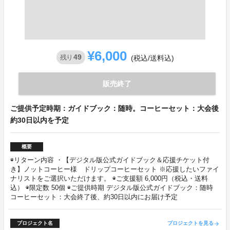
¥6,000
49
残り
(税込/送料込)
販売終了
ご提供予定時期：ガイドブック：随時。コーヒーセット：大会後
約30日以内を予定
概要
◉リターン内容 ・【デジタル版公式ガイドブック＆応援チケット付
き】ノットコーヒー様 ドリップコーヒーセット ※応援したいファイ
ナリストをご選択いただけます。 ◉ご支援額 6,000円（税込・送料
込） ◉限定数 50個 ◉ご提供時期 デジタル版公式ガイドブック：随時
コーヒーセット：大会終了後、約30日以内にお届け予定
プロジェクト名
プロジェクトを見る
arrow_forward