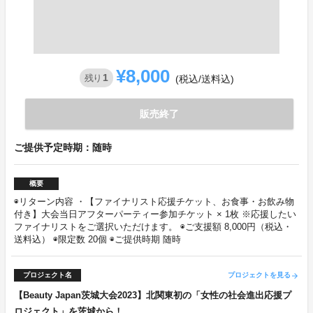
¥8,000
1
残り
(税込/送料込)
販売終了
ご提供予定時期：随時
概要
◉リターン内容 ・【ファイナリスト応援チケット、お食事・お飲み物
付き】大会当日アフターパーティー参加チケット × 1枚 ※応援したい
ファイナリストをご選択いただけます。 ◉ご支援額 8,000円（税込・
送料込） ◉限定数 20個 ◉ご提供時期 随時
プロジェクト名
プロジェクトを見る
arrow_forward
【Beauty Japan茨城大会2023】北関東初の「女性の社会進出応援プ
ロジェクト」を茨城から！