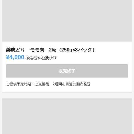
錦爽どり モモ肉 2㎏（250g×8パック）
¥4,000
残り
97
(税込/送料込)
販売終了
ご提供予定時期：ご支援後、2週間を目途に順次発送