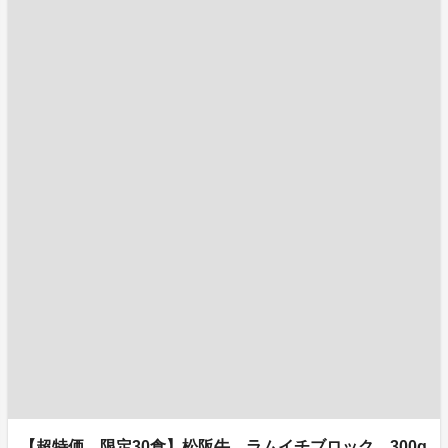
【超特価 限定30食】松阪牛 ラムイチブロック 300g