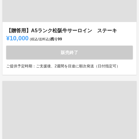
【贈答用】A5ランク松阪牛サーロイン ステーキ
¥10,000
残り
99
(税込/送料込)
販売終了
ご提供予定時期：ご支援後、2週間を目途に順次発送（日付指定可）