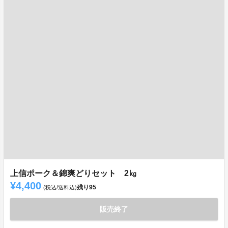
上信ポーク＆錦爽どりセット 2㎏
¥4,400
残り
95
(税込/送料込)
販売終了