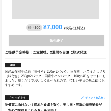
¥7,000
100
残り
(税込/送料込)
販売終了
ご提供予定時期：ご支援後、2週間を目途に順次発送
概要
国産経産和牛焼肉（味付き）250g×2パック、国産豚 ハラミぶつ切り
（味付き）250g×2パック、国産牛ハンバーグ 100g×4Pをセットにし
ました。焼くだけでおいしく食べられので、忙しい平日の晩ご飯にお
すすめです。
プロジェクト名
プロジェクトを見る
arrow_forward
物価高に負けない！産地と食卓を繋ぐ、美し国・三重の卸売業者が
「安心で笑顔あふれる食」をお届け。