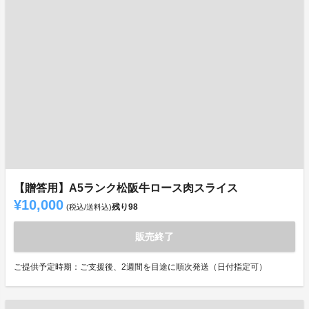
【贈答用】A5ランク松阪牛ロース肉スライス
¥10,000
残り
98
(税込/送料込)
販売終了
ご提供予定時期：ご支援後、2週間を目途に順次発送（日付指定可）