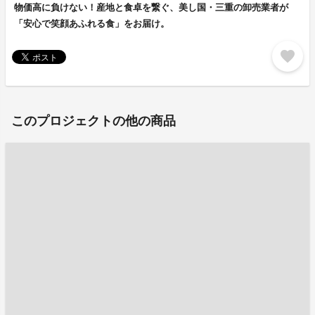
物価高に負けない！産地と食卓を繋ぐ、美し国・三重の卸売業者が
「安心で笑顔あふれる食」をお届け。
favorite
このプロジェクトの他の商品