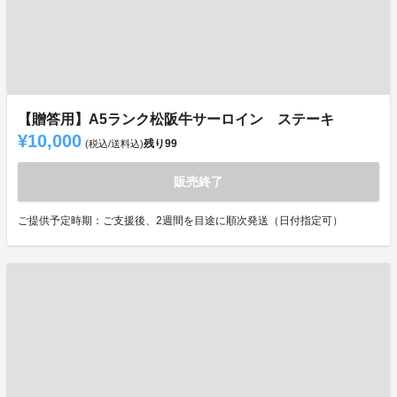
【贈答用】A5ランク松阪牛サーロイン ステーキ
¥10,000
残り
99
(税込/送料込)
販売終了
ご提供予定時期：ご支援後、2週間を目途に順次発送（日付指定可）