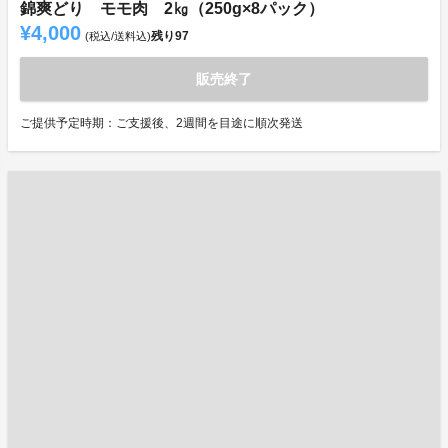
錦爽どり モモ肉 2㎏（250g×8パック）
¥4,000
残り
97
(税込/送料込)
販売終了
ご提供予定時期：ご支援後、2週間を目途に順次発送