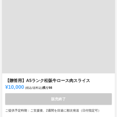
【贈答用】A5ランク松阪牛ロース肉スライス
¥10,000
残り
98
(税込/送料込)
販売終了
ご提供予定時期：ご支援後、2週間を目途に順次発送（日付指定可）