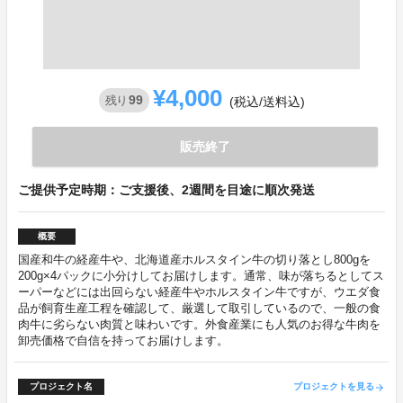
¥4,000
99
残り
(税込/送料込)
販売終了
ご提供予定時期：ご支援後、2週間を目途に順次発送
概要
国産和牛の経産牛や、北海道産ホルスタイン牛の切り落とし800gを
200g×4パックに小分けしてお届けします。通常、味が落ちるとしてス
ーパーなどには出回らない経産牛やホルスタイン牛ですが、ウエダ食
品が飼育生産工程を確認して、厳選して取引しているので、一般の食
肉牛に劣らない肉質と味わいです。外食産業にも人気のお得な牛肉を
卸売価格で自信を持ってお届けします。
プロジェクト名
プロジェクトを見る
arrow_forward