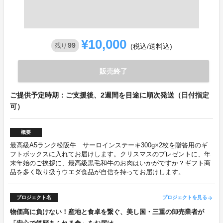
¥10,000
99
残り
(税込/送料込)
販売終了
ご提供予定時期：ご支援後、2週間を目途に順次発送（日付指定
可）
概要
最高級A5ランク松阪牛 サーロインステーキ300g×2枚を贈答用のギ
フトボックスに入れてお届けします。クリスマスのプレゼントに、年
末年始のご挨拶に、最高級黒毛和牛のお肉はいかがですか？ギフト商
品を多く取り扱うウエダ食品が自信を持ってお届けします。
プロジェクト名
プロジェクトを見る
arrow_forward
物価高に負けない！産地と食卓を繋ぐ、美し国・三重の卸売業者が