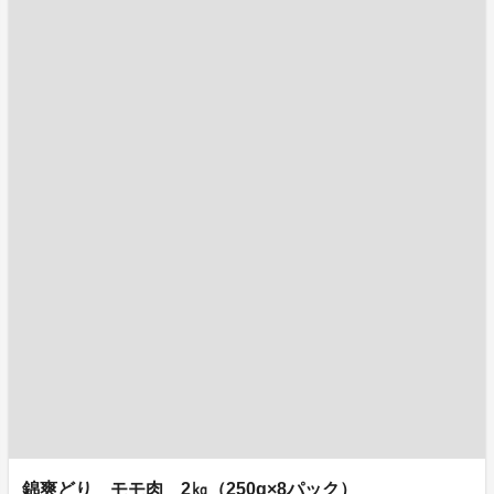
錦爽どり モモ肉 2㎏（250g×8パック）