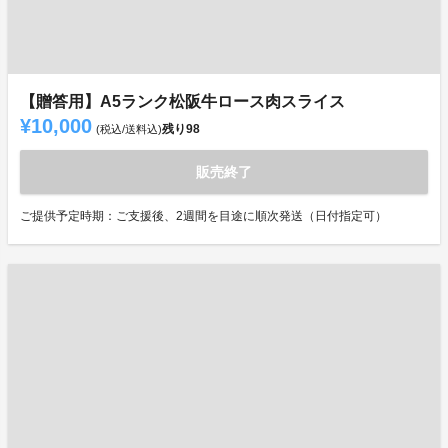
【贈答用】A5ランク松阪牛ロース肉スライス
¥10,000
残り
98
(税込/送料込)
販売終了
ご提供予定時期：ご支援後、2週間を目途に順次発送（日付指定可）