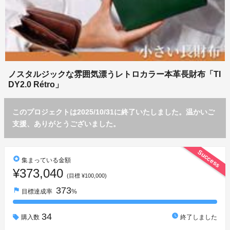
ノスタルジックな雰囲気漂うレトロカラー本革長財布「TI
DY2.0 Rétro」
このプロジェクトは2025/10/31に終了いたしました。温かいご
支援、ありがとうございました。
Success
stars
集まっている金額
¥373,040
(目標 ¥100,000)
373
flag
目標達成率
%
34
watch_later
購入数
終了しました