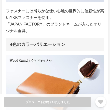
ファスナーには滑らかな使い心地の世界的に信頼性が高
いYKKファスナーを使用。
「JAPAN FACTORY」のブランドネームが入ったオリ
ジナル金具。
4色のカラーバリエーション
favorite
プロジェクトは終了いたしました