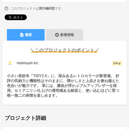
このプロジェクトは
実行確約型
です。
description
stars
概要
新着情報
＼このプロジェクトのポイント／
Hallelujah Inc.
arrow_downward
詳細
小さい長財布「TIDY2.0」に、深みあるレトロカラーが新登場。 好
評の収納力と機能性はそのままに、懐かしさと上品さを兼ね備えた
色合いが魅力です。 革には、濃淡が浮かぶプルアップレザーを採
用。セミアニリン仕上げの透明感ある銀面と、使い込むほどに育つ
唯一無二の表情を楽しめます。
プロジェクト詳細