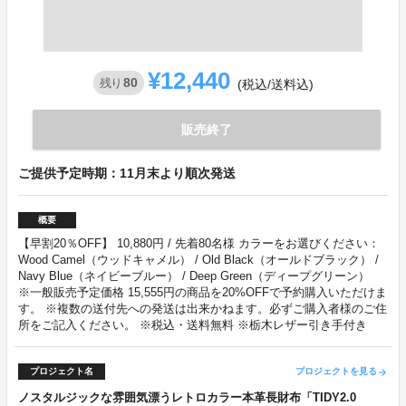
¥12,440
80
残り
(税込/送料込)
販売終了
ご提供予定時期：11月末より順次発送
概要
【早割20％OFF】 10,880円 / 先着80名様 カラーをお選びください：
Wood Camel（ウッドキャメル） / Old Black（オールドブラック） /
Navy Blue（ネイビーブルー） / Deep Green（ディープグリーン）
※一般販売予定価格 15,555円の商品を20%OFFで予約購入いただけま
す。 ※複数の送付先への発送は出来かねます。必ずご購入者様のご住
所をご記入ください。 ※税込・送料無料 ※栃木レザー引き手付き
プロジェクト名
プロジェクトを見る
arrow_forward
ノスタルジックな雰囲気漂うレトロカラー本革長財布「TIDY2.0