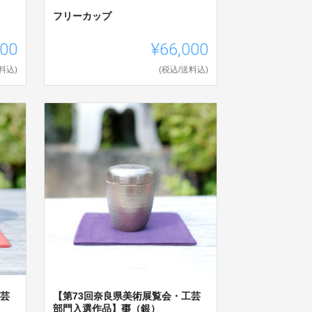
フリーカップ
000
¥66,000
料込)
(税込/送料込)
工芸
【第73回奈良県美術展覧会・工芸
部門入選作品】棗（銀）