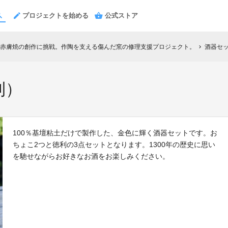
プロジェクトを始める
公式ストア
赤膚焼の創作に挑戦。作陶を支える傷んだ窯の修理支援プロジェクト。
酒器セ
chevron_right
利）
100％基壇粘土だけで製作した、金色に輝く酒器セットです。お
ちょこ2つと徳利の3点セットとなります。1300年の歴史に思い
を馳せながらお好きなお酒をお楽しみください。