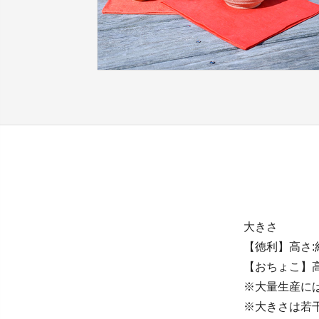
大きさ
【徳利】高さ:約
【おちょこ】高さ
※大量生産に
※大きさは若