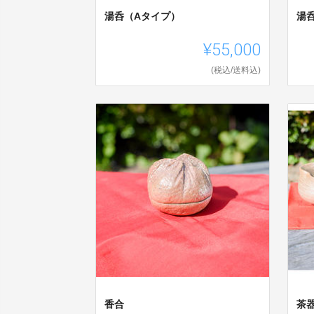
湯呑（Aタイプ）
湯
¥55,000
(税込/送料込)
香合
茶