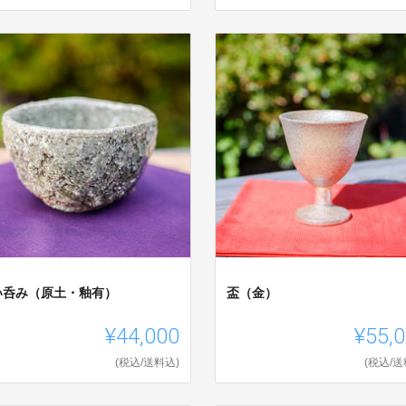
い呑み（原土・釉有）
盃（金）
¥44,000
¥55,
(税込/送料込)
(税込/送