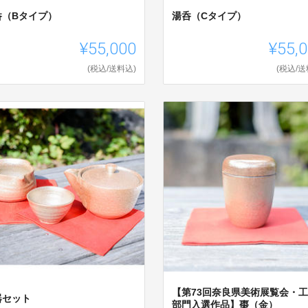
呑（Bタイプ）
湯呑（Cタイプ）
¥55,000
¥55,
(税込/送料込)
(税込/送
【第73回奈良県美術展覧会・
器セット
部門入選作品】棗（金）