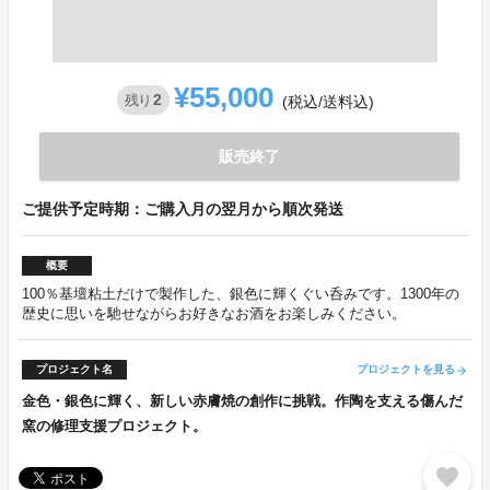
¥55,000
2
残り
(税込/送料込)
販売終了
ご提供予定時期：ご購入月の翌月から順次発送
概要
100％基壇粘土だけで製作した、銀色に輝くぐい呑みです。1300年の
歴史に思いを馳せながらお好きなお酒をお楽しみください。
プロジェクト名
プロジェクトを見る
arrow_forward
金色・銀色に輝く、新しい赤膚焼の創作に挑戦。作陶を支える傷んだ
窯の修理支援プロジェクト。
favorite