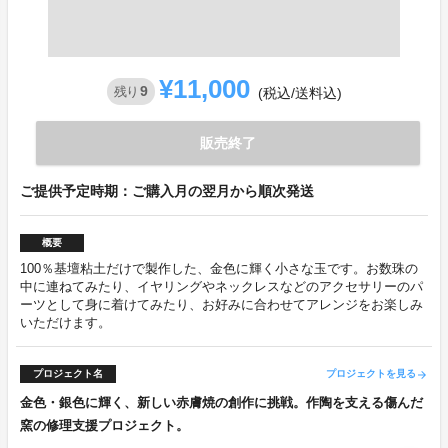
¥11,000
9
残り
(税込/送料込)
販売終了
ご提供予定時期：ご購入月の翌月から順次発送
概要
100％基壇粘土だけで製作した、金色に輝く小さな玉です。お数珠の
中に連ねてみたり、イヤリングやネックレスなどのアクセサリーのパ
ーツとして身に着けてみたり、お好みに合わせてアレンジをお楽しみ
いただけます。
プロジェクト名
プロジェクトを見る
arrow_forward
金色・銀色に輝く、新しい赤膚焼の創作に挑戦。作陶を支える傷んだ
窯の修理支援プロジェクト。