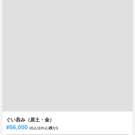
ぐい呑み（原土・金）
¥66,000
残り
1
(税込/送料込)