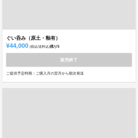
ぐい呑み（原土・釉有）
¥44,000
残り
5
(税込/送料込)
販売終了
ご提供予定時期：ご購入月の翌月から順次発送