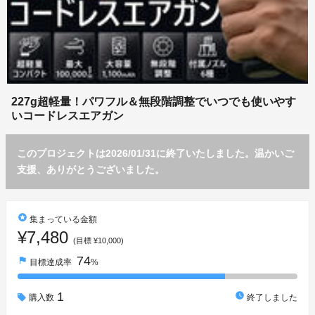
227g超軽量！パワフル＆無段階調整でいつでも使いやす
いコードレスエアガン
このプロジェクトは2026/01/31に終了いたしました。温かいご
支援、ありがとうございました。
stars
集まっている金額
¥7,480
(目標 ¥10,000)
74
flag
目標達成率
%
1
watch_later
購入数
終了しました