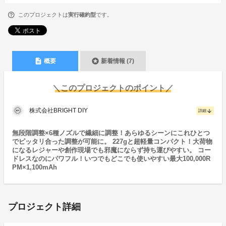
このプロジェクトは
実行確約型
です。
description
stars
概要
新着情報 (7)
＼このプロジェクトのポイント／
株式会社BRIGHT DIY
arrow_downward
詳細
無段階調整×6種ノズルで繊細に調整！あらゆるシーンにこれひとつ
でピッタリ合った調整が可能に。 227gと超軽量コンパクト！大荷物
になるレジャーや創作現場でも邪魔にならず持ち運びやすい。 コー
ドレスなのにパワフル！いつでもどこでも使いやすい最大100,000R
PM×1,100mAh
プロジェクト詳細