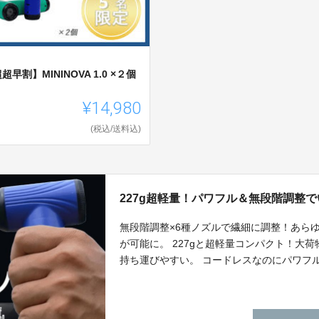
超早割】MININOVA 1.0 ×２個
¥14,980
(税込/送料込)
227g超軽量！パワフル＆無段階調整
無段階調整×6種ノズルで繊細に調整！あら
が可能に。 227gと超軽量コンパクト！大
持ち運びやすい。 コードレスなのにパワフ
100,000RPM×1,100mAh