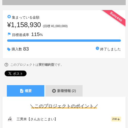
Success
stars
集まっている金額
¥1,158,930
(目標 ¥1,000,000)
115
flag
目標達成率
%
83
watch_later
購入数
終了しました
このプロジェクトは
実行確約型
です。
description
stars
概要
新着情報 (2)
＼このプロジェクトのポイント／
三男米【さんおとこまい】
arrow_downward
詳細