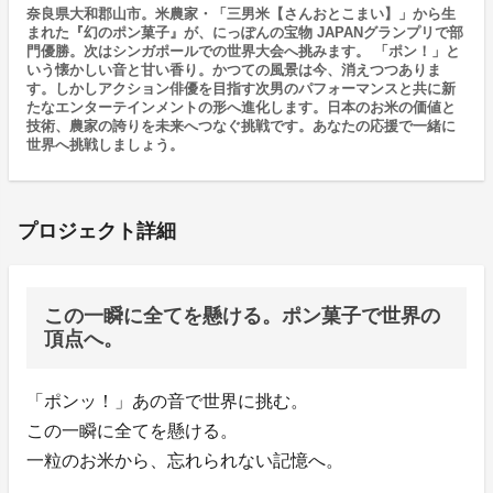
奈良県大和郡山市。米農家・「三男米【さんおとこまい】」から生
まれた『幻のポン菓子』が、にっぽんの宝物 JAPANグランプリで部
門優勝。次はシンガポールでの世界大会へ挑みます。 「ポン！」と
いう懐かしい音と甘い香り。かつての風景は今、消えつつありま
す。しかしアクション俳優を目指す次男のパフォーマンスと共に新
たなエンターテインメントの形へ進化します。日本のお米の価値と
技術、農家の誇りを未来へつなぐ挑戦です。あなたの応援で一緒に
世界へ挑戦しましょう。
プロジェクト詳細
この一瞬に全てを懸ける。ポン菓子で世界の
頂点へ。
「ポンッ！」あの音で世界に挑む。
この一瞬に全てを懸ける。
一粒のお米から、忘れられない記憶へ。