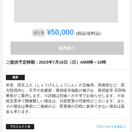
¥50,000
9
残り
(税込/送料込)
販売終了
ご提供予定時期：2023年7月16日（日）AM8時～10時
概要
本堂、證玄上人（しょうげんしょうにん）の五輪塔、茶御堂など、西
方院境内と、天平の名建築・唐招提寺伽藍の魅力を、唐招提寺 石田執
事長がご案内します。※詳細は別途ハガキ等でお知らせします。※自
然災害等で開催難しい場合は、日程変更の可能性がございます。また
その場合は事前にご連絡の上、変更後の日程に参加できない場合は返
金も承ります。
プロジェクト名
プロジェクトを見る
arrow_forward