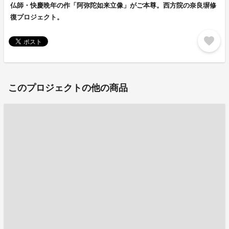
仏師・快慶晩年の作「阿弥陀如来立像」がご本尊。西方院の奈良塀修
復プロジェクト。
favorite
このプロジェクトの他の商品