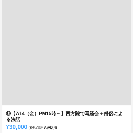
⑥【7/14（金）PM15時～】西方院で写経会＋僧侶によ
る法話
¥30,000
残り
5
(税込/送料込)