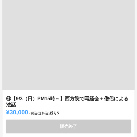
⑥【9/3（日）PM15時～】西方院で写経会＋僧侶による
法話
¥30,000
残り
5
(税込/送料込)
販売終了