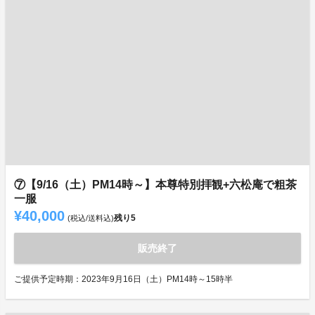
⑦【9/16（土）PM14時～】本尊特別拝観+六松庵で粗茶
一服
¥40,000
残り
5
(税込/送料込)
販売終了
ご提供予定時期：2023年9月16日（土）PM14時～15時半