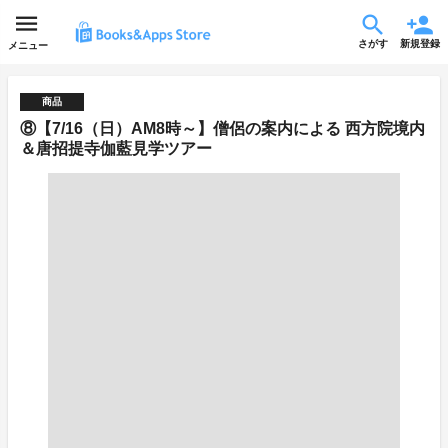
さがす
新規登録
メニュー
商品
⑧【7/16（日）AM8時～】僧侶の案内による 西方院境内
＆唐招提寺伽藍見学ツアー