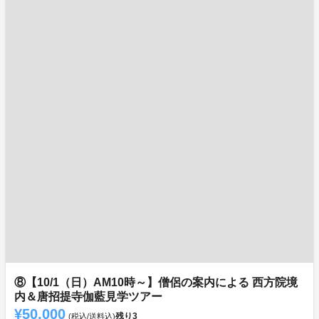
⑧【10/1（日）AM10時～】僧侶の案内による 西方院境
内＆唐招提寺伽藍見学ツアー
¥50,000
残り
3
(税込/送料込)