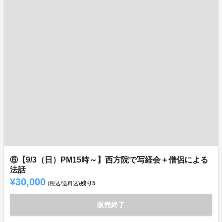
⑥【9/3（日）PM15時～】西方院で写経会＋僧侶による
法話
¥30,000
残り
5
(税込/送料込)
販売終了