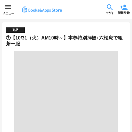
さがす
新規登録
メニュー
商品
⑦【10/31（火）AM10時～】本尊特別拝観+六松庵で粗
茶一服