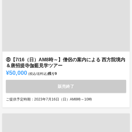
⑧【7/16（日）AM8時～】僧侶の案内による 西方院境内
＆唐招提寺伽藍見学ツアー
¥50,000
残り
9
(税込/送料込)
販売終了
ご提供予定時期：2023年7月16日（日）AM8時～10時