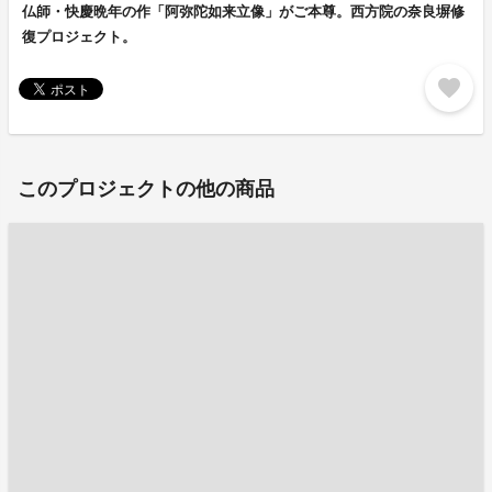
仏師・快慶晩年の作「阿弥陀如来立像」がご本尊。西方院の奈良塀修
復プロジェクト。
favorite
このプロジェクトの他の商品