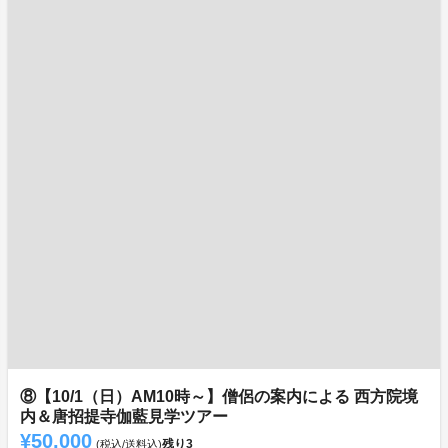
⑧【10/1（日）AM10時～】僧侶の案内による 西方院境
内＆唐招提寺伽藍見学ツアー
¥50,000
残り
3
(税込/送料込)