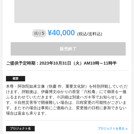
¥40,000
5
残り
(税込/送料込)
販売終了
ご提供予定時期：2023年10月31日（火）AM10時～11時半
概要
本尊・阿弥陀如来立像（快慶 作、重要文化財）を特別拝観していただ
けます。拝観後は、伊藤博文ゆかりの茶室「六松庵」にて御茶を一服
ふるまわせていただきます。※詳細は別途ハガキ等でお知らせしま
す。※自然災害等で開催難しい場合は、日程変更の可能性がございま
す。またその場合は事前にご連絡の上、変更後の日程に参加できない
場合は返金も承ります。
プロジェクト名
プロジェクトを見る
arrow_forward