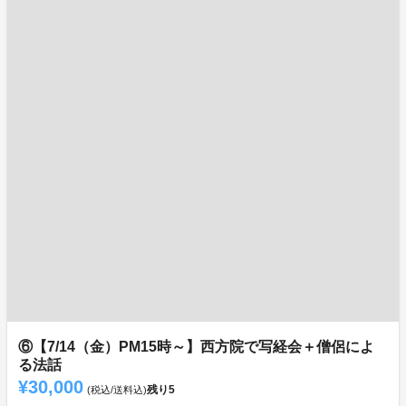
⑥【7/14（金）PM15時～】西方院で写経会＋僧侶によ
る法話
¥30,000
残り
5
(税込/送料込)