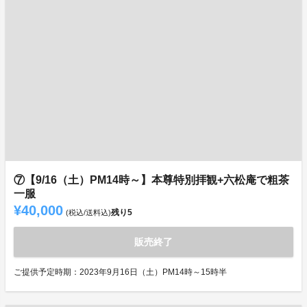
⑦【9/16（土）PM14時～】本尊特別拝観+六松庵で粗茶
一服
¥40,000
残り
5
(税込/送料込)
販売終了
ご提供予定時期：2023年9月16日（土）PM14時～15時半