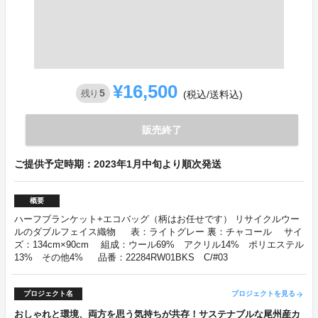
¥16,500
5
残り
(税込/送料込)
販売終了
ご提供予定時期：2023年1月中旬より順次発送
概要
ハーフブランケット+エコバッグ（柄はお任せです） リサイクルウー
ルのダブルフェイス織物 表：ライトグレー 裏：チャコール サイ
ズ：134cm×90cm 組成：ウール69% アクリル14% ポリエステル
13% その他4% 品番：22284RW01BKS C/#03
プロジェクト名
プロジェクトを見る
arrow_forward
おしゃれと環境、両方を思う気持ちが共存！サステナブルな尾州産カ