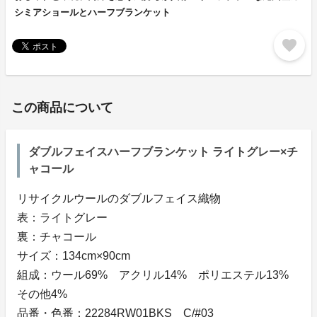
シミアショールとハーフブランケット
favorite
この商品について
ダブルフェイスハーフブランケット ライトグレー×チ
ャコール
リサイクルウールのダブルフェイス織物
表：ライトグレー
裏：チャコール
サイズ：134cm×90cm
組成：ウール69% アクリル14% ポリエステル13%
その他4%
品番・色番：22284RW01BKS C/#03