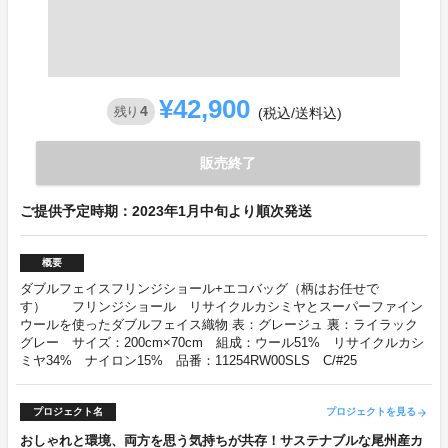
¥42,900
4
残り
(税込/送料込)
販売終了
ご提供予定時期：2023年1月中旬より順次発送
概要
ダブルフェイスフリンジショール+エコバッグ（柄はお任せで
す） フリンジショール リサイクルカシミヤとスーパーファイン
ウールを使ったダブルフェイス織物 表：グレージュ 裏：ライラック
グレー サイズ：200cm×70cm 組成：ウール51% リサイクルカシ
ミヤ34% ナイロン15% 品番：11254RW00SLS C/#25
プロジェクト名
プロジェクトを見る
arrow_forward
おしゃれと環境、両方を思う気持ちが共存！サステナブルな尾州産カ