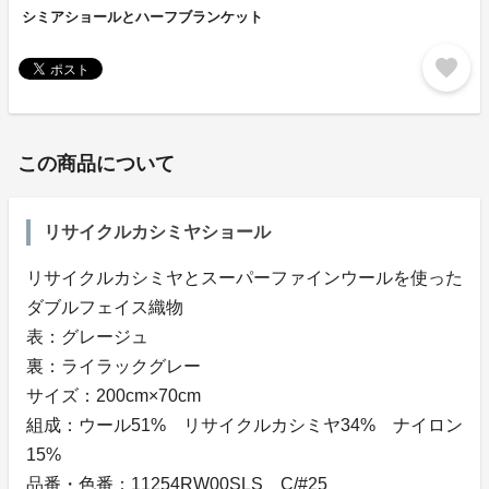
シミアショールとハーフブランケット
favorite
この商品について
リサイクルカシミヤショール
リサイクルカシミヤとスーパーファインウールを使った
ダブルフェイス織物
表：グレージュ
裏：ライラックグレー
サイズ：200cm×70cm
組成：ウール51% リサイクルカシミヤ34% ナイロン
15%
品番・色番：11254RW00SLS C/#25