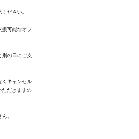
承ください。
支援可能なオプ
と別の日にご支
なくキャンセル
いただきますの
せん。