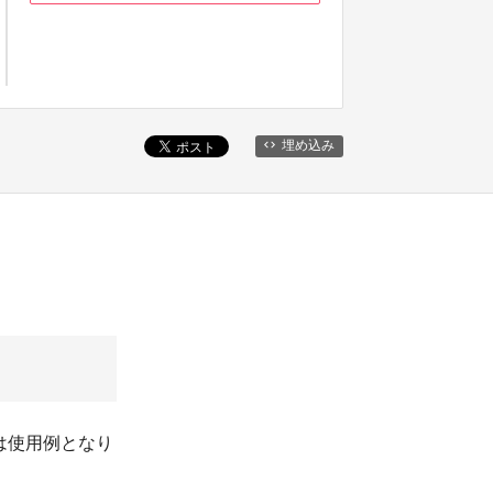
埋め込み
は使用例となり
。