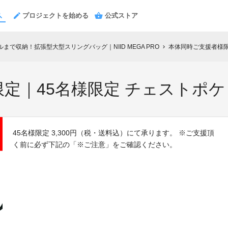
プロジェクトを始める
公式ストア
まで収納！拡張型大型スリングバッグ｜NIID MEGA PRO
本体同時ご支援者様限
chevron_right
定｜45名様限定 チェストポ
45名様限定 3,300円（税・送料込）にて承ります。 ※ご支援頂
く前に必ず下記の「※ご注意」をご確認ください。