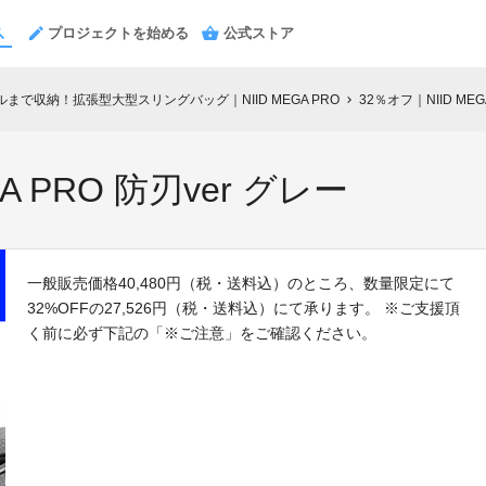
プロジェクトを始める
公式ストア
まで収納！拡張型大型スリングバッグ｜NIID MEGA PRO
32％オフ｜NIID MEG
chevron_right
A PRO 防刃ver グレー
一般販売価格40,480円（税・送料込）のところ、数量限定にて
32%OFFの27,526円（税・送料込）にて承ります。 ※ご支援頂
く前に必ず下記の「※ご注意」をご確認ください。