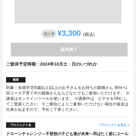
¥3,300
9
残り
(税込)
販売終了
ご提供予定時期：2024年10月土・日のいづれか
概要
対象：未就学児(5歳以上)以上のお子さんをお持ちの親御さん 90分×1
回コース子育て中の親御さんならどなたでもご参加いただけます。 ※
講座はオンラインツールを使います。 ※講座中は、ビデオをONにし
てご受講ください。※ご都合によりご参加いただけない場合の返金は
出来かねますので、予めご了承ください。
プロジェクト名
プロジェクトを見る
arrow_forward
ドローンチャレンジ～不登校の子ども達が未来へ羽ばたく姿にエール