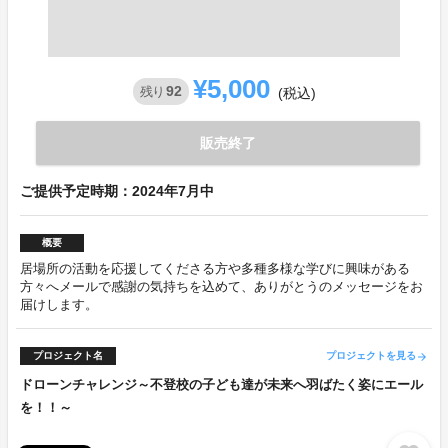
¥5,000
92
残り
(税込)
販売終了
ご提供予定時期：2024年7月中
概要
居場所の活動を応援してくださる方や多種多様な学びに興味がある
方々へメールで感謝の気持ちを込めて、ありがとうのメッセージをお
届けします。
プロジェクト名
プロジェクトを見る
arrow_forward
ドローンチャレンジ～不登校の子ども達が未来へ羽ばたく姿にエール
を！！～