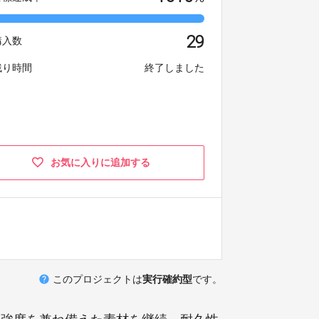
29
購入数
残り時間
終了しました
お気に入りに追加する
help
このプロジェクトは
実行確約型
です。