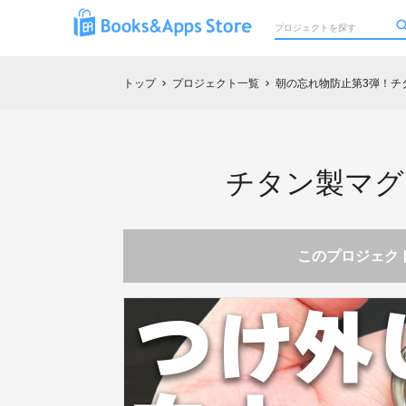
トップ
プロジェクト一覧
朝の忘れ物防止第3弾！チ
chevron_right
chevron_right
チタン製マグ
このプロジェクト