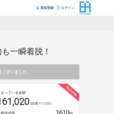
新規登録
ログイン
物も一瞬着脱！
とうございました。
Success
集まっている金額
161,020
¥10,000)
(目標
1610
%
目標達成率