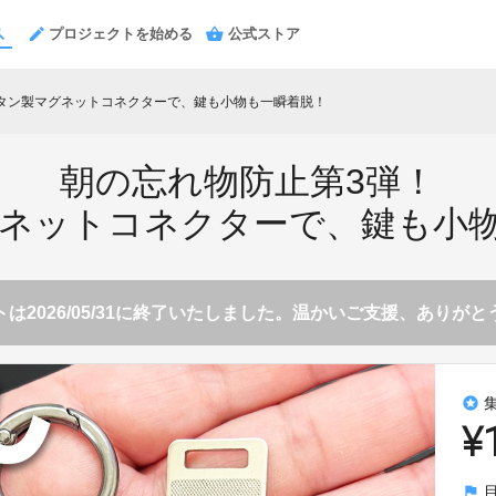
プロジェクトを始める
公式ストア
タン製マグネットコネクターで、鍵も小物も一瞬着脱！
朝の忘れ物防止第3弾！
ネットコネクターで、鍵も小
は2026/05/31に終了いたしました。温かいご支援、ありが
stars
¥
flag