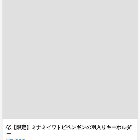
⑦【限定】ミナミイワトビペンギンの羽入りキーホルダ
ー