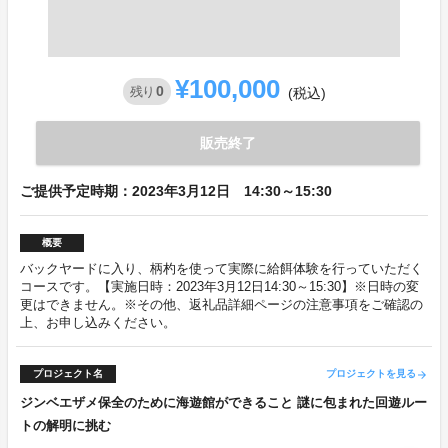
¥100,000
0
残り
(税込)
販売終了
ご提供予定時期：2023年3月12日 14:30～15:30
概要
バックヤードに入り、柄杓を使って実際に給餌体験を行っていただく
コースです。【実施日時：2023年3月12日14:30～15:30】※日時の変
更はできません。※その他、返礼品詳細ページの注意事項をご確認の
上、お申し込みください。
プロジェクト名
プロジェクトを見る
arrow_forward
ジンベエザメ保全のために海遊館ができること 謎に包まれた回遊ルー
トの解明に挑む