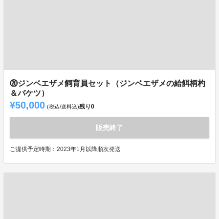
⑳ジンベエザメ飼育員セット（ジンベエザメの給餌柄杓
＆バケツ）
¥50,000
残り
0
(税込/送料込)
販売終了
ご提供予定時期：2023年1月以降順次発送