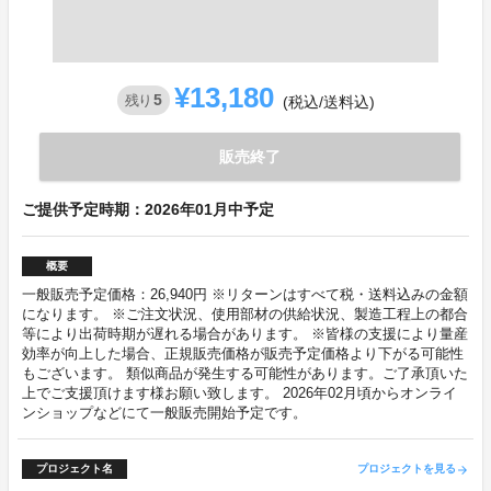
¥13,180
5
残り
(税込/送料込)
販売終了
ご提供予定時期：2026年01月中予定
概要
一般販売予定価格：26,940円 ※リターンはすべて税・送料込みの金額
になります。 ※ご注文状況、使用部材の供給状況、製造工程上の都合
等により出荷時期が遅れる場合があります。 ※皆様の支援により量産
効率が向上した場合、正規販売価格が販売予定価格より下がる可能性
もございます。 類似商品が発生する可能性があります。ご了承頂いた
上でご支援頂けます様お願い致します。 2026年02月頃からオンライ
ンショップなどにて一般販売開始予定です。
プロジェクト名
プロジェクトを見る
arrow_forward