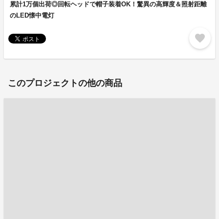
累計1万個出荷◎回転ヘッドで帽子装着OK！驚異の高輝度＆照射距離
のLED懐中電灯
favorite
このプロジェクトの他の商品