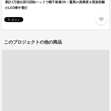
累計1万個出荷◎回転ヘッドで帽子装着OK！驚異の高輝度＆照射距離
のLED懐中電灯
favorite
このプロジェクトの他の商品