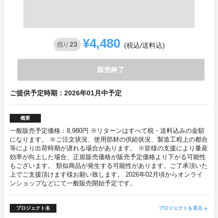
¥4,480
23
残り
(税込/送料込)
販売終了
ご提供予定時期：2026年01月中予定
概要
一般販売予定価格：8,980円 ※リターンはすべて税・送料込みの金額
になります。 ※ご注文状況、使用部材の供給状況、製造工程上の都合
等により出荷時期が遅れる場合があります。 ※皆様の支援により量産
効率が向上した場合、正規販売価格が販売予定価格より下がる可能性
もございます。 類似商品が発生する可能性があります。ご了承頂いた
上でご支援頂けます様お願い致します。 2026年02月頃からオンライ
ンショップなどにて一般販売開始予定です。
プロジェクト名
プロジェクトを見る
arrow_forward