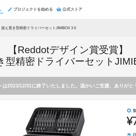
プロジェクトを始める
公式ストア
】据え置き型精密ドライバーセットJIMIBOX 3.0
【Reddotデザイン賞受賞】
型精密ドライバーセットJIMIBO
は2023/12/31に終了いたしました。温かいご支援、ありが
stars
¥
flag