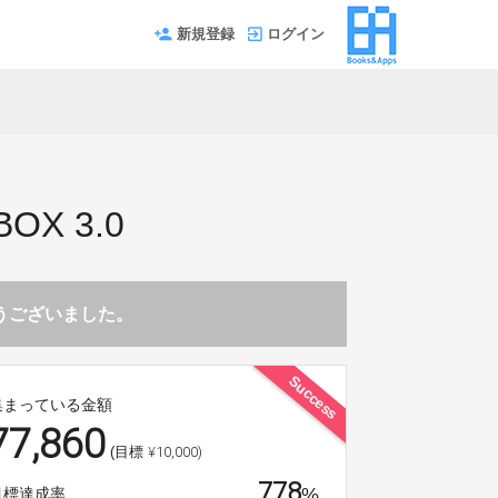
新規登録
ログイン
X 3.0
とうございました。
Success
集まっている金額
77,860
¥10,000)
(目標
778
%
目標達成率