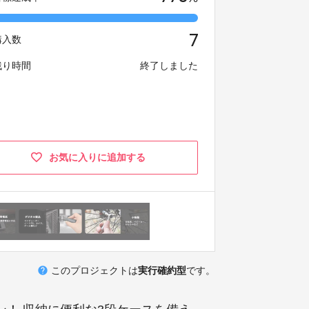
7
購入数
残り時間
終了しました
お気に入りに追加する
help
このプロジェクトは
実行確約型
です。