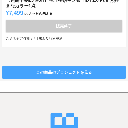
【超超早割25％off】整理整頓革財布 TIDY2.0 Puti お好
きなカラー1点
¥7,499
残り
0
(税込/送料込)
販売終了
ご提供予定時期：7月末より順次発送
この商品のプロジェクトを見る