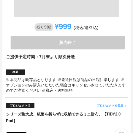
¥999
982
残り
(税込/送料込)
販売終了
ご提供予定時期：7月末より順次発送
概要
※本商品は既存品となります ※発送日程は商品の日程に準じます ※
オプションのみ購入いただいた場合はキャンセルさせていただきます
のでご注意ください ※税込・送料無料
プロジェクト名
プロジェクトを見る
arrow_forward
シリーズ集大成、紙幣を折らずに収納できるミニ財布。【TIDY2.0
Puti】