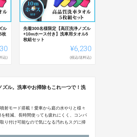
ズル
先着300名様限定【高圧洗浄ノズル
5枚
+10mホース付き】洗車用タオル5
枚組セット
030
¥6,230
料込)
(税込/送料込)
ノズル。洗車やお掃除もこれ一つで！洗
の噴射モード搭載！愛車から庭の水やりと様々
負担を軽減、長時間使っても疲れにくく、コンパ
で取り付け可能なので気になる汚れもスグに掃
い洗浄ノズルです。