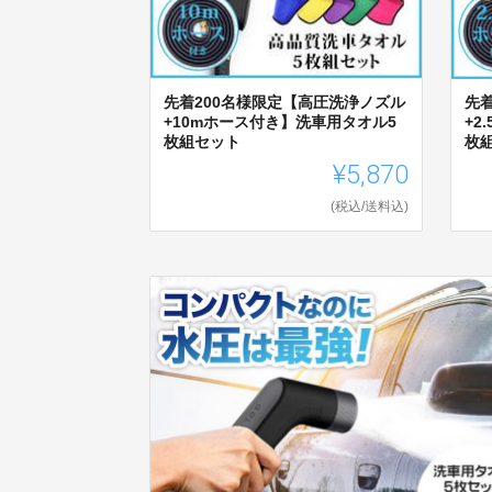
先着200名様限定【高圧洗浄ノズル
先
+10mホース付き】洗車用タオル5
+2
枚組セット
枚
¥5,870
(税込/送料込)