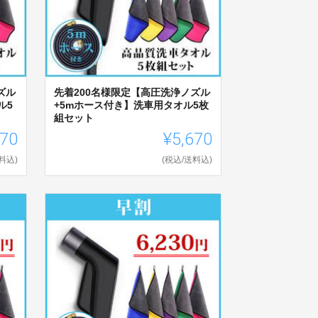
ズル
先着200名様限定【高圧洗浄ノズル
ル5
+5mホース付き】洗車用タオル5枚
組セット
570
¥5,670
料込)
(税込/送料込)