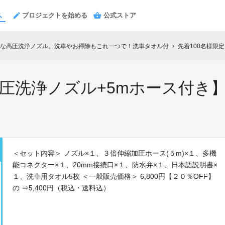
プロジェクトを始める
公式ストア
な高圧洗浄ノズル。洗車やお掃除もこれ一つで！洗車タオル付
先着100名様限定
chevron_right
高圧洗浄ノズル+5mホース付き
＜セット内容＞ ノズル×１、３倍伸縮加圧ホース(５m)×１、多機
能コネクター×１、20mm接続口×１、防水弁×１、日本語説明書×
１、洗車用タオル5枚 ＜一般販売価格＞ 6,800円【２０％OFF】
の ⇒5,400円（税込・送料込）