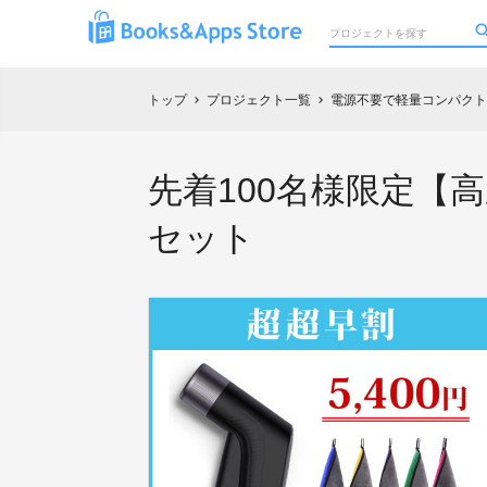
トップ
プロジェクト一覧
電源不要で軽量コンパクト
chevron_right
chevron_right
先着100名様限定【
セット