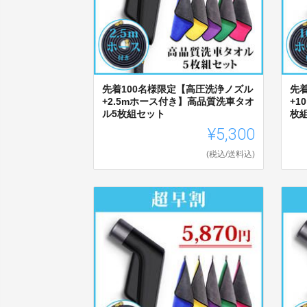
先着100名様限定【高圧洗浄ノズル
先
+2.5mホース付き】高品質洗車タオ
+
ル5枚組セット
枚
¥5,300
(税込/送料込)