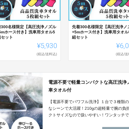
着300名様限定【高圧洗浄ノズル
先着300名様限定【高圧洗浄ノ
.5mホース付き】洗車用タオル5
+5mホース付き】洗車用タオル
組セット
組セット
¥5,930
¥6,
(税込/送料込)
(税込/送
電源不要で軽量コンパクトな高圧洗浄
車タオル付
【電源不要でパワフル洗浄】１台で３種類
なシーンで大活躍！210gの超軽量で腕の
クトサイズなので扱いやすい！ワンタッチ
除でき、いつも簡単にキレイを維持しやす