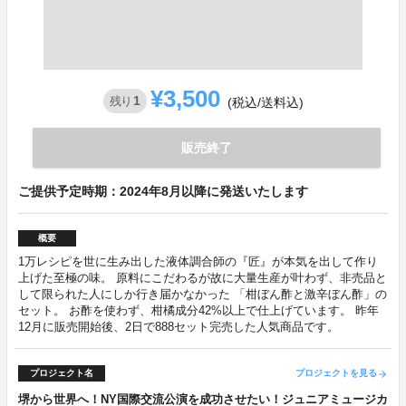
¥3,500
1
残り
(税込/送料込)
販売終了
ご提供予定時期：2024年8月以降に発送いたします
概要
1万レシピを世に生み出した液体調合師の『匠』が本気を出して作り
上げた至極の味。 原料にこだわるが故に大量生産が叶わず、非売品と
して限られた人にしか行き届かなかった 「柑ぼん酢と激辛ぼん酢」の
セット。 お酢を使わず、柑橘成分42%以上で仕上げています。 昨年
12月に販売開始後、2日で888セット完売した人気商品です。
プロジェクト名
プロジェクトを見る
arrow_forward
堺から世界へ！NY国際交流公演を成功させたい！ジュニアミュージカ