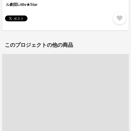
ル劇団Little★Star
favorite
このプロジェクトの他の商品