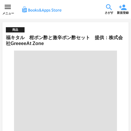
さがす
新規登録
メニュー
商品
福キタル 柑ポン酢と激辛ポン酢セット 提供：株式会
社GreeeeAt Zone