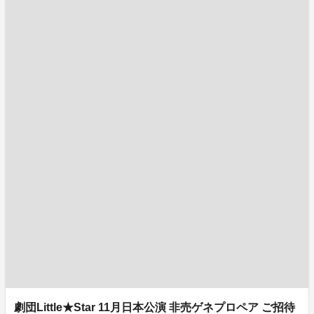
劇団Little★Star 11月日本公演 非売ゲネプロペア ご招待