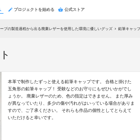
プロジェクトを始める
公式ストア
ーブの製造過程から出る廃棄レザーを使用した環境に優しいグッズ
鉛筆キャップ
chevron_right
ット
本革で制作したずっと使える鉛筆キャップです。 合格と掛けた
五角形の鉛筆キャップ！ 受験などのお守りにもぜひいかがでし
ょうか。 廃棄レザーのため、色の指定はできません。 また厚み
が異なっていたり、多少の傷や汚れがはいっている場合がありま
すので、ご了承ください。 それらも作品の個性としてとらえて
いただけると幸いです。