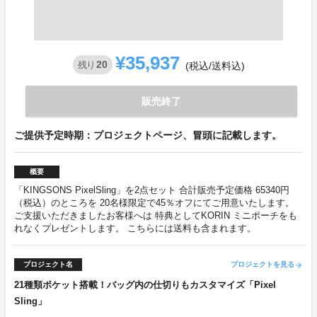
¥35,937
20
残り
(税込/送料込)
販売終了
ご提供予定時期：プロジェクトページ、冒頭に記載します。
概要
「KINGSONS PixelSling」を2点セット 合計販売予定価格 65340円
（税込）のところを 20名様限定で45％オフにてご用意いたします。
ご支援いただきましたお客様へは 特典としてKORIN ミニポーチをも
れなくプレゼントします。 こちらには送料も含まれます。
プロジェクト名
プロジェクトを見る
arrow_forward
21種類ポケット搭載！バッグ内の仕切りもカスタマイズ「Pixel
Sling」