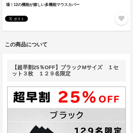
場！12の機能が嬉しい多機能マウスカバー
favorite
この商品について
【超早割25％OFF】ブラックMサイズ １セ
ット３枚 １２９名限定