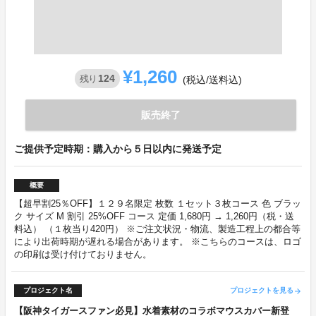
¥1,260
124
残り
(税込/送料込)
販売終了
ご提供予定時期：購入から５日以内に発送予定
概要
【超早割25％OFF】１２９名限定 枚数 １セット３枚コース 色 ブラッ
ク サイズ M 割引 25%OFF コース 定価 1,680円 → 1,260円（税・送
料込） （１枚当り420円） ※ご注文状況・物流、製造工程上の都合等
により出荷時期が遅れる場合があります。 ※こちらのコースは、ロゴ
の印刷は受け付けておりません。
プロジェクト名
プロジェクトを見る
arrow_forward
【阪神タイガースファン必見】水着素材のコラボマウスカバー新登