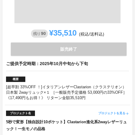
¥35,510
90
残り
(税込/送料込)
販売終了
ご提供予定時期：2025年10月中旬から下旬
概要
[超早割 33%OFF ！]イタリアンレザーClastarion（クラステリオン）
日本製 2wayリュック×１ ［一般販売予定価格 53,000円の33%OFF］
《17,490円もお得！》 リターン金額35,510円
プロジェクト名
プロジェクトを見る
arrow_forward
5秒で変形【独自設計10ポケット】Clastarion進化系2wayレザーリュ
ック！一生モノの品格