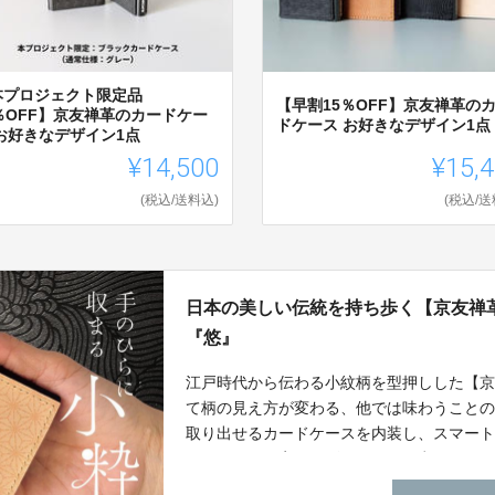
本プロジェクト限定品
【早割15％OFF】京友禅革の
0％OFF】京友禅革のカードケー
ドケース お好きなデザイン1点
 お好きなデザイン1点
¥14,500
¥15,
(税込/送料込)
(税込/送
日本の美しい伝統を持ち歩く【京友禅
『悠』
江戸時代から伝わる小紋柄を型押しした【
て柄の見え方が変わる、他では味わうこと
取り出せるカードケースを内装し、スマー
ロジェクト限定のデザインをご用意してい