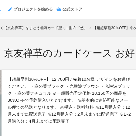
プロジェクトを始める
公式ストア
く【京友禅革】をまとう極薄カード型ミニ財布『悠』
【超超早割30％OFF】京
chevron_right
F】京友禅革のカードケース お
【超超早割30%OFF】 12,700円 / 先着10名様 デザインをお選び
ください。 ・麻の葉ブラック ・光琳波ブラウン ・光琳波ブラッ
ク ・麻の葉ナチュラル ※一般販売予定価格 18,150円の商品を
30%OFFで予約購入いただけます。 ※基本的に追跡可能なメー
ル便での発送となります。 ※税込・送料無料 ※11月購入分：12
月末までに配送完了 ※12月購入分：2月末までに配送完了 ※1~2
月購入分：4月末までに配送完了