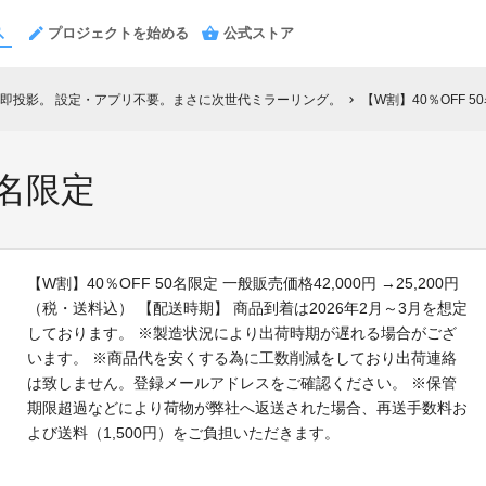
プロジェクトを始める
公式ストア
即投影。 設定・アプリ不要。まさに次世代ミラーリング。
【W割】40％OFF 5
chevron_right
0名限定
【W割】40％OFF 50名限定 一般販売価格42,000円 →25,200円
（税・送料込） 【配送時期】 商品到着は2026年2月～3月を想定
しております。 ※製造状況により出荷時期が遅れる場合がござ
います。 ※商品代を安くする為に工数削減をしており出荷連絡
は致しません。登録メールアドレスをご確認ください。 ※保管
期限超過などにより荷物が弊社へ返送された場合、再送手数料お
よび送料（1,500円）をご負担いただきます。