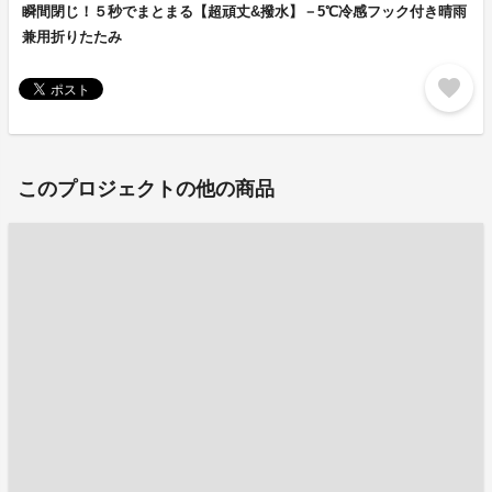
瞬間閉じ！５秒でまとまる【超頑丈&撥水】－5℃冷感フック付き晴雨
兼用折りたたみ
favorite
このプロジェクトの他の商品