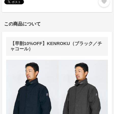
favorite
この商品について
【早割10%OFF】KENROKU（ブラック／チ
ャコール）